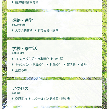
麗澤瑞浪留學専區
進路・進学
Future Path
大学合格実績
進学支援・講座
学校・寮生活
School Life
1日の学校生活・行事紹介
寮生活
キャンパス・施設紹介
制服紹介
部活動
食堂
生徒の声
アクセス
Access
交通案内
スクールバス路線図・時刻表