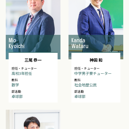
Mio
Kanda
Kyoichi
Wataru
三尾 恭一
神田 和
担任・チューター
担任・チューター
高校3年担任
中学男子寮チューター
教科
教科
数学
社会地歴公民
部活動
部活動
卓球部
卓球部