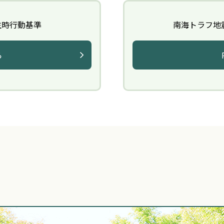
生時行動基準
南海トラフ地
ら