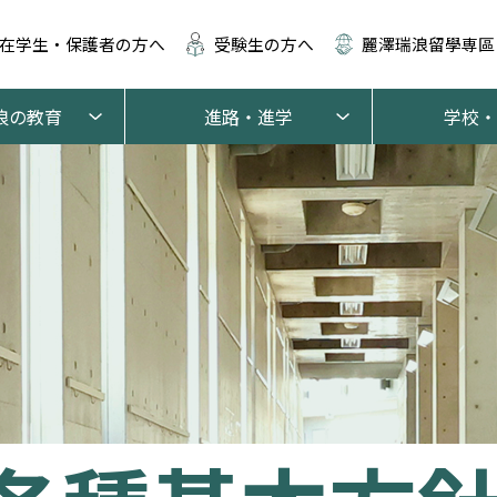
在学生・保護者の方へ
受験生の方へ
麗澤瑞浪留學専區
浪の教育
進路・進学
学校・