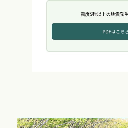
震度5強以上の地震発
PDFはこち