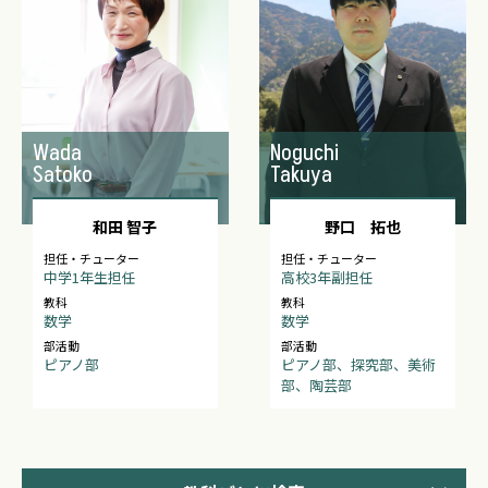
Wada
Noguchi
Satoko
Takuya
和田 智子
野口 拓也
担任・チューター
担任・チューター
中学1年生担任
高校3年副担任
教科
教科
数学
数学
部活動
部活動
ピアノ部
ピアノ部、探究部、美術
部、陶芸部