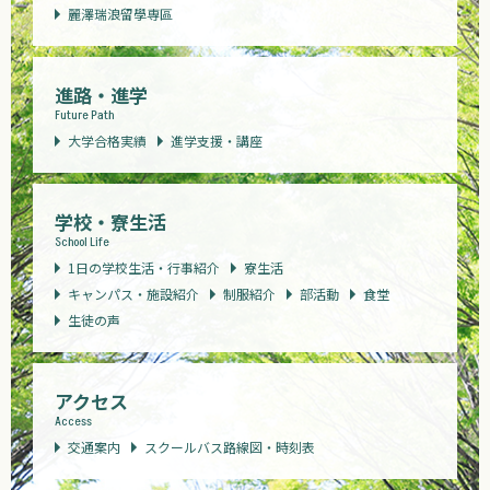
麗澤瑞浪留學専區
進路・進学
Future Path
大学合格実績
進学支援・講座
学校・寮生活
School Life
1日の学校生活・行事紹介
寮生活
キャンパス・施設紹介
制服紹介
部活動
食堂
生徒の声
アクセス
Access
交通案内
スクールバス路線図・時刻表