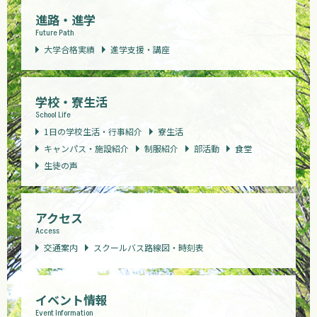
進路・進学
Future Path
大学合格実績
進学支援・講座
学校・寮生活
School Life
1日の学校生活・行事紹介
寮生活
キャンパス・施設紹介
制服紹介
部活動
食堂
生徒の声
アクセス
Access
交通案内
スクールバス路線図・時刻表
イベント情報
Event Information