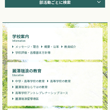
部活動ごとに検索
学校案内
Information
メッセージ・理念
概要・沿革
教員紹介
学校評価・各種基本方針等
麗澤瑞浪の教育
Education
中学・高等学校の教育
高等学校の教育
麗澤瑞浪ならではの教育
高等学校アントレプレナーシップコース
麗澤瑞浪留學専區