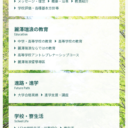
メッセージ・理念
概要・沿革
教員紹介
学校評価・各種基本方針等
麗澤瑞浪の教育
Education
中学・高等学校の教育
高等学校の教育
麗澤瑞浪ならではの教育
高等学校アントレプレナーシップコース
麗澤瑞浪留學専區
進路・進学
Future Path
大学合格実績
進学支援・講座
学校・寮生活
School Life
1日の学校生活・行事紹介
寮生活