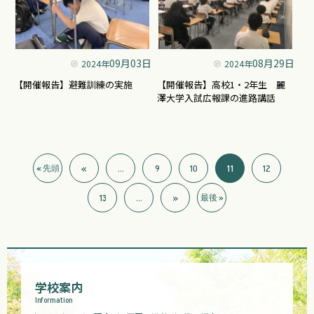
09月03日
08月29日
2024年
2024年
【開催報告】避難訓練の実施
【開催報告】高校1・2年生 麗
澤大学入試広報課の進路講話
«
...
9
10
11
12
« 先頭
13
...
»
最後 »
学校案内
Information