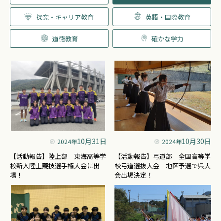
探究・キャリア教育
英語・国際教育
道徳教育
確かな学力
10月31日
10月30日
2024年
2024年
【活動報告】陸上部 東海高等学
【活動報告】弓道部 全国高等学
校新人陸上競技選手権大会に出
校弓道選抜大会 地区予選で県大
場！
会出場決定！