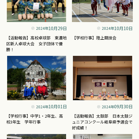
10月29日
10月10日
2024年
2024年
【活動報告】高校卓球部 東濃地
【学校行事】陸上競技会
区新人卓球大会 女子団体で優
勝！
10月01日
09月30日
2024年
2024年
【学校行事】中学1・2年生、高
【活動報告】太鼓部 日本太鼓ジ
校3年生 学年行事
ュニアコンクール岐阜県予選会で
好成績！