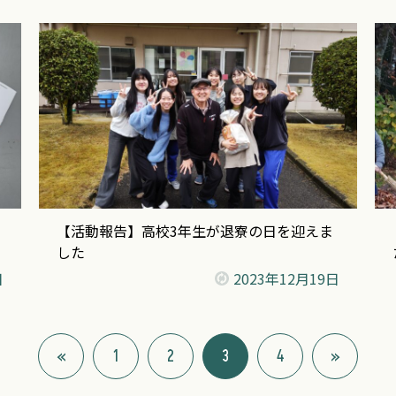
【活動報告】高校3年生が退寮の日を迎えま
した
日
2023年
12月19日
«
1
2
3
4
»