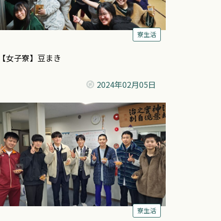
寮生活
【女子寮】豆まき
2024年
02月05日
寮生活