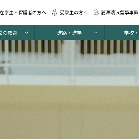
在学生・保護者の方へ
受験生の方へ
麗澤瑞浪留學専區
浪の教育
進路・進学
学校・