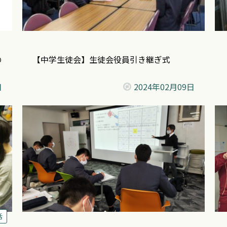
の
【中学生徒会】生徒会役員引き継ぎ式
日
2024年
02月09日
活