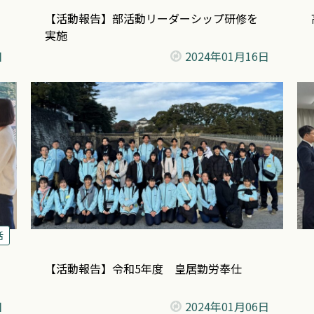
【活動報告】部活動リーダーシップ研修を
実施
日
2024年
01月16日
活
【活動報告】令和5年度 皇居勤労奉仕
日
2024年
01月06日