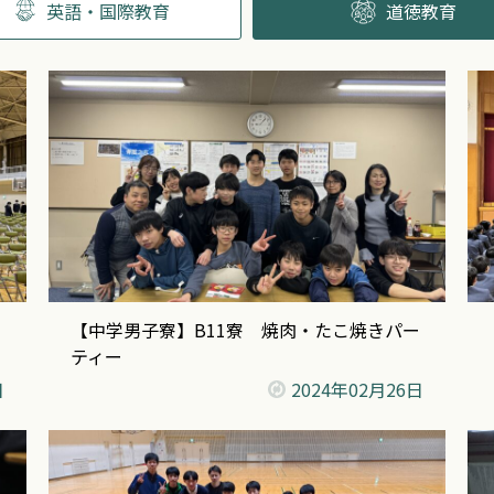
英語・国際教育
道徳教育
【中学男子寮】B11寮 焼肉・たこ焼きパー
ティー
日
2024年
02月26日