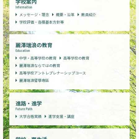
学校案内
Information
メッセージ・理念
概要・沿革
教員紹介
学校評価・各種基本方針等
麗澤瑞浪の教育
Education
中学・高等学校の教育
高等学校の教育
麗澤瑞浪ならではの教育
高等学校アントレプレナーシップコース
麗澤瑞浪留學専區
進路・進学
Future Path
大学合格実績
進学支援・講座