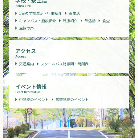
学校・寮生活
School Life
1日の学校生活・行事紹介
寮生活
キャンパス・施設紹介
制服紹介
部活動
食堂
生徒の声
アクセス
Access
交通案内
スクールバス路線図・時刻表
イベント情報
Event Information
中学校のイベント
高等学校のイベント