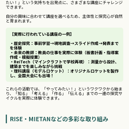
たい！」という気持ちを出発点に、さまざまな講座にチャレンジ
できます。
自分の興味に合わせて講座を選べるため、主体性と探究心が自然
と育まれます。
【実際に行われている講座の一例】
・歴史探究：事前学習→現地調査→スライド作成→発表まで
を体験
・未来の教師：教員の仕事を実際に体験（板書計画・指導案
作成・模擬授業）
・ReiTech（マインクラフトで学校再現）：測量から設計、
建築までを楽しみながら挑戦
・理科講座（モデルロケット）：オリジナルロケットを製作
し、全国大会にも出場！
これらの活動では、「やってみたい！」というワクワクから始ま
り、「知る」「考える」「作る」「伝える」までの一連の探究サ
イクルを実際に体験できます。
RISE・MIETANなどの多彩な取り組み