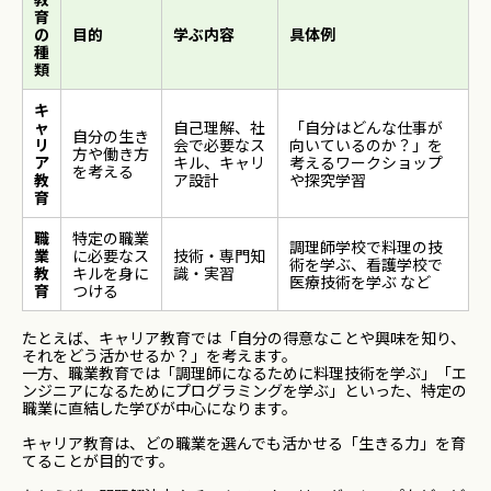
育
の
目的
学ぶ内容
具体例
種
類
キ
ャ
自己理解、社
「自分はどんな仕事が
自分の生き
リ
会で必要なス
向いているのか？」を
方や働き方
ア
キル、キャリ
考えるワークショップ
を考える
教
ア設計
や探究学習
育
職
特定の職業
調理師学校で料理の技
業
に必要なス
技術・専門知
術を学ぶ、看護学校で
教
キルを身に
識・実習
医療技術を学ぶ など
育
つける
たとえば、キャリア教育では「自分の得意なことや興味を知り、
それをどう活かせるか？」を考えます。
一方、職業教育では「調理師になるために料理技術を学ぶ」「エ
ンジニアになるためにプログラミングを学ぶ」といった、特定の
職業に直結した学びが中心になります。
キャリア教育は、どの職業を選んでも活かせる「生きる力」を育
てることが目的です。