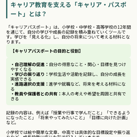
キャリア教育を支える「キャリア・パスポ
ート」とは？
「キャリアパスポート」は、小学校・中学校・高等学校の12年間
を通じて、自分の学びや成長の記録を積み重ねていくツールで
す。学びを「見える化」し、自分の将来について考える材料とな
ります。
【キャリアパスポートの目的と役割】
・
自己理解の促進：
自分の得意なこと・関心・目標を見つけ
やすくなる
・
学びの振り返り：
学校生活や活動を記録し、自分の成長を
実感できる
・
進路選択の支援：
進学や就職など、将来を考える材料にな
る
・
教員や保護者との共有：
本人の考えや希望を周囲と共有で
きる
記録の内容は、例えば「授業や行事で学んだこと」「できるよう
になったこと」「将来やってみたいこと」「目標に向けた計画」
など。
小学校では絵や簡単な文章、中高では具体的な目標設定や振り返