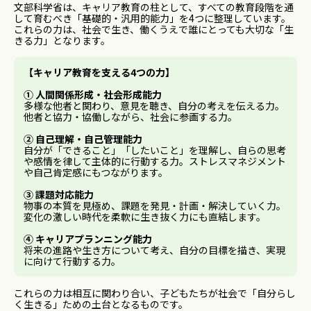
文部科学省は、キャリア教育の柱として、すべての教育段階を通
して育むべき「基礎的・汎用的能力」を4つに整理しています。
これらの力は、社会で生き、働くうえで誰にとっても大切な「生
きる力」となります。
【キャリア教育を支える4つの力】
① 人間関係形成・社会形成能力
多様な他者と関わり、意見を聴き、自分の考えを伝える力。
他者と協力・協働しながら、社会に参画する力。
② 自己理解・自己管理能力
自分が「できること」「したいこと」を理解し、自らの思考
や感情を律して主体的に行動する力。ストレスマネジメント
や自己肯定感にもつながります。
③ 課題対応能力
物事の本質を見極め、課題を発見・計画・解決していく力。
変化の激しい時代を柔軟に生き抜く力にも直結します。
④ キャリアプランニング能力
将来の進路や生き方について考え、自分の目標を描き、実現
に向けて行動する力。
これらの力は相互に関わり合い、子どもたちが社会で「自分らし
く生きる」ための土台となるものです。