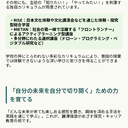
その他にも、生徒の「知りたい！」「やってみたい！」を刺激す
る独自カリキュラムが用意されています。
・RISE：日本文化体験や文化講演会などを通じた体験・探究
型総合学習
・MIETAN：社会の第一線で活躍する「フロントランナー」
によるアクティブラーニング型講座
・多分野にわたる選択講座（ドローン・プログラミング・ベ
ジタブル研究など）
学校の枠にとらわれない多彩なカリキュラムにより、普段の授業
では体験できないような深い学びと気づきを得ることができま
す。
「自分の未来を自分で切り開く」ための力
を育てる
「どんな未来が来ても楽しめる感性を磨き、興味を深める手法を
実践を通じて学ぶ」。これが、麗澤瑞浪がめざす探究・キャリア
教育の核です。