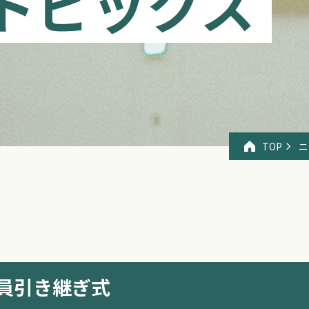
トピックス
TOP
ニ
員引き継ぎ式