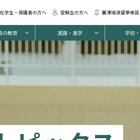
在学生・保護者の方へ
受験生の方へ
麗澤瑞浪留學専區
浪の教育
進路・進学
学校・