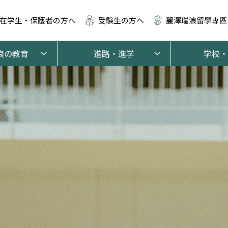
在学生・保護者の方へ
受験生の方へ
麗澤瑞浪留學専區
浪の教育
進路・進学
学校・