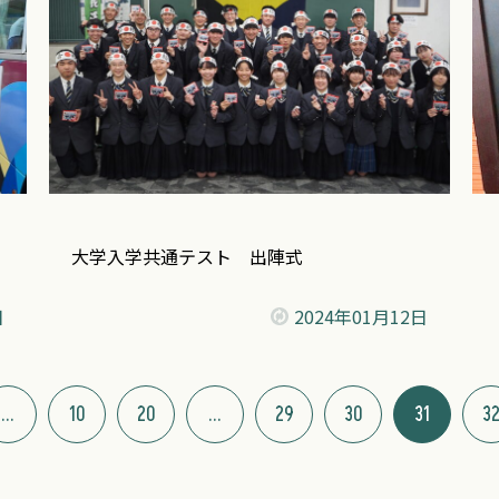
大学入学共通テスト 出陣式
日
2024年
01月12日
...
10
20
...
29
30
31
3