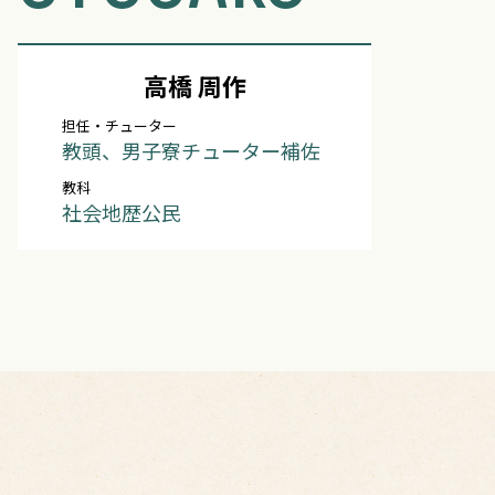
高橋 周作
担任・チューター
教頭、男子寮チューター補佐
教科
社会地歴公民