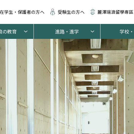
在学生・保護者の方へ
受験生の方へ
麗澤瑞浪留學専區
浪の教育
進路・進学
学校・