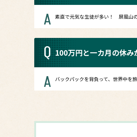
A
素直で元気な生徒が多い！ 屏風山
Q
100万円と一カ月の休
A
バックパックを背負って、世界中を