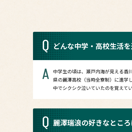
Q
どんな中学・高校生活を
A
中学生の頃は、瀬戸内海が見える香
県の麗澤高校（当時全寮制）に進学
中でシクシク泣いていたのを覚えて
Q
麗澤瑞浪の好きなところ