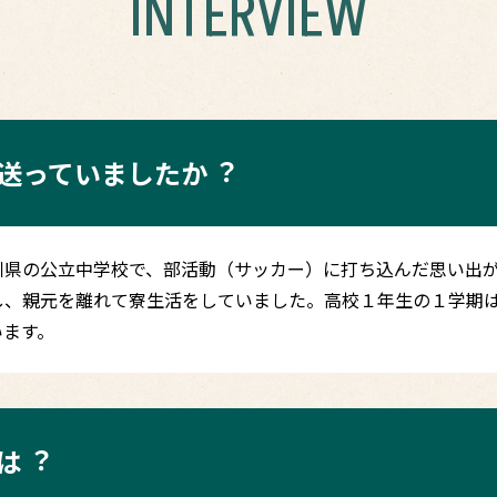
INTERVIEW
送っていましたか︖
川県の公立中学校で、部活動（サッカー）に打ち込んだ思い出
し、親元を離れて寮生活をしていました。高校１年生の１学期
います。
は︖