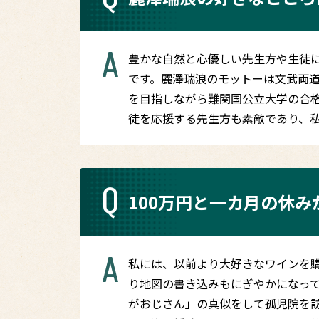
A
豊かな自然と心優しい先生方や生徒
です。麗澤瑞浪のモットーは文武両
を目指しながら難関国公立大学の合
徒を応援する先生方も素敵であり、
Q
100万円と一カ月の休
A
私には、以前より大好きなワインを
り地図の書き込みもにぎやかになって
がおじさん」の真似をして孤児院を