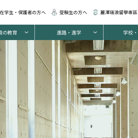
在学生・保護者の方へ
受験生の方へ
麗澤瑞浪留學専區
浪の教育
進路・進学
学校・