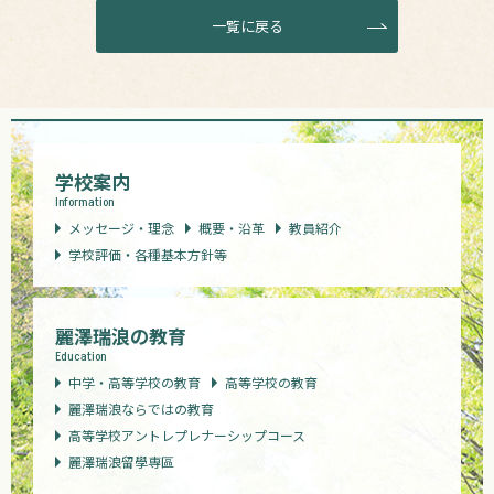
一覧に戻る
学校案内
Information
メッセージ・理念
概要・沿革
教員紹介
学校評価・各種基本方針等
麗澤瑞浪の教育
Education
中学・高等学校の教育
高等学校の教育
麗澤瑞浪ならではの教育
高等学校アントレプレナーシップコース
麗澤瑞浪留學専區