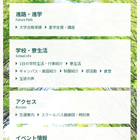
進路・進学
Future Path
大学合格実績
進学支援・講座
学校・寮生活
School Life
1日の学校生活・行事紹介
寮生活
キャンパス・施設紹介
制服紹介
部活動
食堂
生徒の声
アクセス
Access
交通案内
スクールバス路線図・時刻表
イベント情報