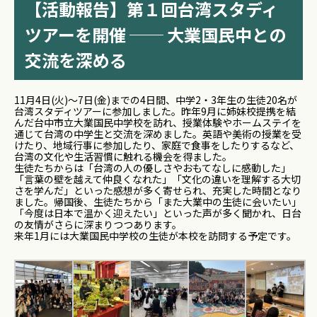
【活動報告】第１回台湾スタディ
ツアーを開催 ── 大業国民中との
交流を深める
11月4日(火)～7日(金)までの4日間、中学2・3年生の生徒20名が
台湾スタディツアーに参加しました。昨年9月に姉妹校提携を結
んだ台中市立大業国民中学校を訪れ、授業体験やホームステイを
通じて台湾の中学生と交流を深めました。英語や美術の授業を受
けたり、地域行事に参加したり、
家庭で食事をしたりするなど、
台湾の文化や生活習慣に触れる機会を得ました。
生徒たちからは「台湾の人の優しさやおもてなしに感動した」
「言葉の壁を越えて仲良くなれた」「文化の違いを理解する大切
さを学んだ」といった感想が多く寄せられ、充実した時間となり
ました。帰国後、生徒たちから「また大業中の生徒に会いたい」
「今度は日本で温かく迎えたい」といった声が多く聞かれ、日台
の友情がさらに深まりつつあります。
来年1月には大業国民中学校の生徒が本校を訪問する予定です。