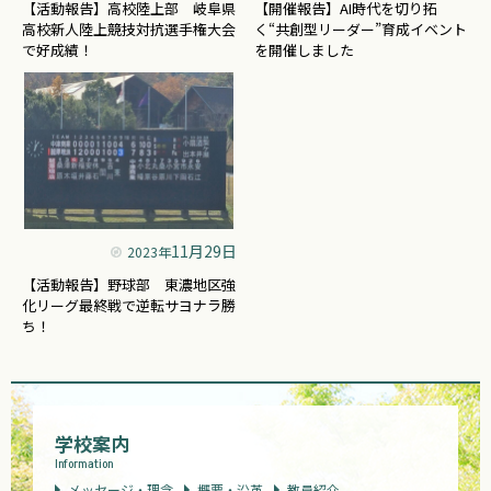
【活動報告】高校陸上部 岐阜県
【開催報告】AI時代を切り拓
高校新人陸上競技対抗選手権大会
く“共創型リーダー”育成イベント
で好成績！
を開催しました
11月29日
2023年
【活動報告】野球部 東濃地区強
化リーグ最終戦で逆転サヨナラ勝
ち！
学校案内
Information
メッセージ・理念
概要・沿革
教員紹介