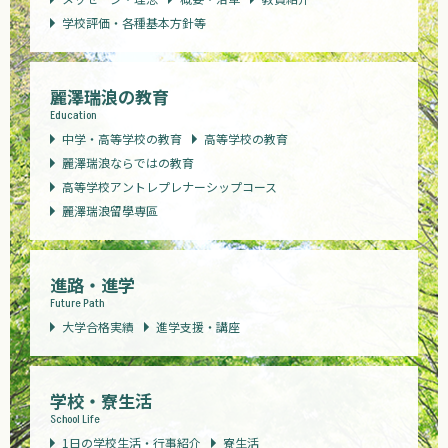
学校評価・各種基本方針等
麗澤瑞浪の教育
Education
中学・高等学校の教育
高等学校の教育
麗澤瑞浪ならではの教育
高等学校アントレプレナーシップコース
麗澤瑞浪留學専區
進路・進学
Future Path
大学合格実績
進学支援・講座
学校・寮生活
School Life
1日の学校生活・行事紹介
寮生活