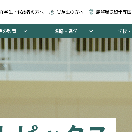
在学生・保護者の方へ
受験生の方へ
麗澤瑞浪留學専區
浪の教育
進路・進学
学校・