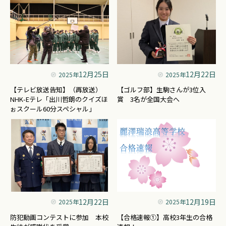
12月25日
12月22日
2025年
2025年
【テレビ放送告知】（再放送）
【ゴルフ部】生駒さんが3位入
NHK-Eテレ「出川哲朗のクイズほ
賞 3名が全国大会へ
ぉスクール60分スペシャル」
12月22日
12月19日
2025年
2025年
防犯動画コンテストに参加 本校
【合格速報①】高校3年生の合格