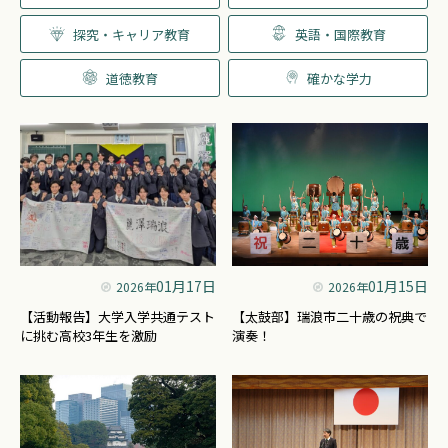
探究・キャリア教育
英語・国際教育
道徳教育
確かな学力
01月17日
01月15日
2026年
2026年
【活動報告】大学入学共通テスト
【太鼓部】瑞浪市二十歳の祝典で
に挑む高校3年生を激励
演奏！