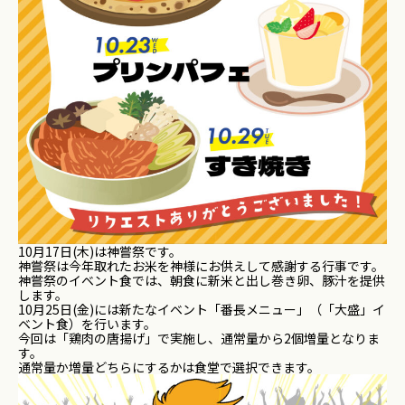
10月17日(木)は神嘗祭です。
神嘗祭は今年取れたお米を神様にお供えして感謝する行事です。
神嘗祭のイベント食では、朝食に新米と出し巻き卵、豚汁を提供
し
ます。
10月25日(金)には新たなイベント「番長メニュー」（「大盛」イ
ベント食）を行いま
す。
今回は「鶏肉の唐揚げ」で実施し、通常量から2個増量と
なりま
す。
通常量か増量どちらにするかは食堂で選択できます。