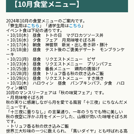
【10月食堂メニュー】
2024年10月の食堂メニューのご案内です。
「寮生用は
こちら
」「通学生用は
こちら
」
イベント食は下記の通りです。
・10/10(木) 昼食 トトの日 マグロカツソース丼
・10/16(水) 夕食 フェア 月見味噌そぼろ丼
・10/17(木) 朝食 神嘗祭 新米・出し巻き卵・豚汁
・10/18(金) 昼食 テスト後のご褒美デザート モンブランケ
ーキ
・10/21(月) 昼食 リクエストメニュー ピザ
・10/23(水) 昼食 リクエストメニュー プリンパフェ
・10/25(金) 昼食 番長メニュー 鶏肉の唐揚げ
・10/28(月) 昼食 トリュフ香る秋の炊き込みご飯
・10/29(火) 昼食 リクエストメニュー すき焼き
・10/31(木) ハロウィン 昼食 パンプキンパフ、夕食 ハロ
ウィン練切
10月のマンスリーフェアは「秋の味覚フェア」です。
・月見味噌そぼろ丼
秋の実りに感謝しながら月を愛でる風習「十三夜」にちなんだメ
ニ
ューです。
「十三夜に曇りなし」の言葉通り、一年のうちでも特に美しい
秋の夜空に浮かぶ月をイメージした、山椒が効いた味噌そぼろ丼
で
す。
・トリュフ香る秋の炊き込みご飯
世界三大珍味の一つに数えられ、「黒いダイヤ」とも呼ばれる高