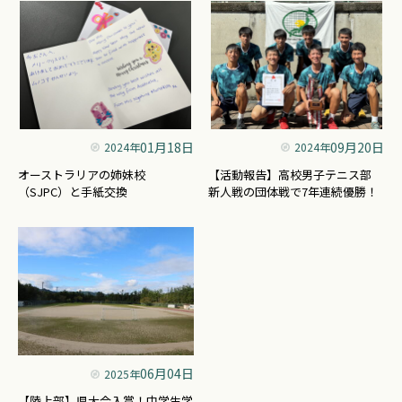
01月18日
09月20日
2024年
2024年
オーストラリアの姉妹校
【活動報告】高校男子テニス部
（SJPC）と手紙交換
新人戦の団体戦で7年連続優勝！
06月04日
2025年
【陸上部】県大会入賞！中学生学