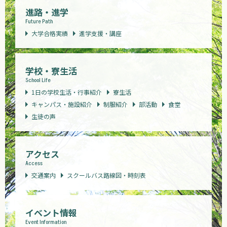
進路・進学
Future Path
大学合格実績
進学支援・講座
学校・寮生活
School Life
1日の学校生活・行事紹介
寮生活
キャンパス・施設紹介
制服紹介
部活動
食堂
生徒の声
アクセス
Access
交通案内
スクールバス路線図・時刻表
イベント情報
Event Information