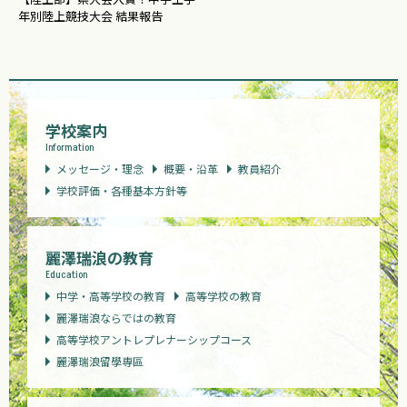
年別陸上競技大会 結果報告
学校案内
Information
メッセージ・理念
概要・沿革
教員紹介
学校評価・各種基本方針等
麗澤瑞浪の教育
Education
中学・高等学校の教育
高等学校の教育
麗澤瑞浪ならではの教育
高等学校アントレプレナーシップコース
麗澤瑞浪留學専區