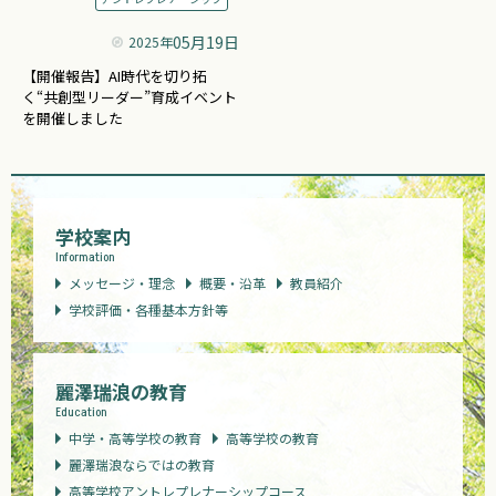
05月19日
2025年
【開催報告】AI時代を切り拓
く“共創型リーダー”育成イベント
を開催しました
学校案内
Information
メッセージ・理念
概要・沿革
教員紹介
学校評価・各種基本方針等
麗澤瑞浪の教育
Education
中学・高等学校の教育
高等学校の教育
麗澤瑞浪ならではの教育
高等学校アントレプレナーシップコース