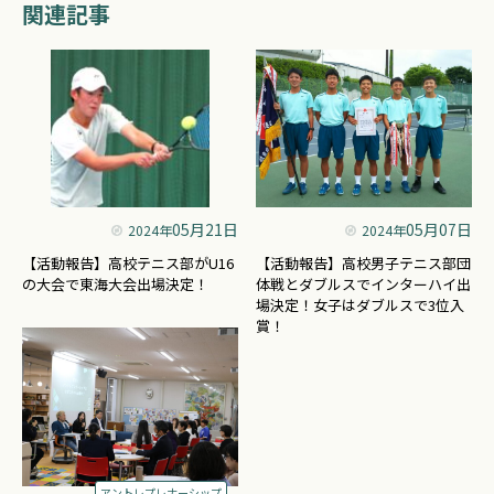
関連記事
05月21日
05月07日
2024年
2024年
【活動報告】高校テニス部がU16
【活動報告】高校男子テニス部団
の大会で東海大会出場決定！
体戦とダブルスでインターハイ出
場決定！女子はダブルスで3位入
賞！
アントレプレナーシップ