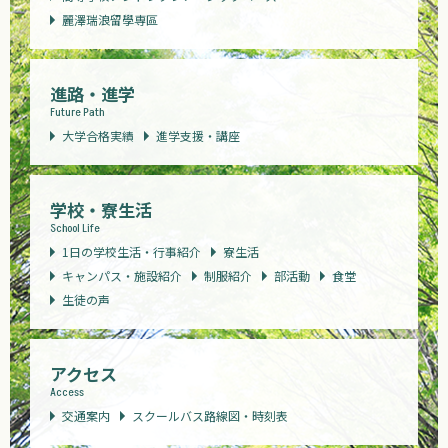
麗澤瑞浪留學専區
進路・進学
Future Path
大学合格実績
進学支援・講座
学校・寮生活
School Life
1日の学校生活・行事紹介
寮生活
キャンパス・施設紹介
制服紹介
部活動
食堂
生徒の声
アクセス
Access
交通案内
スクールバス路線図・時刻表