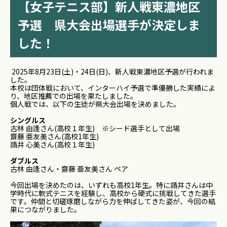
【女子テニス部】新人戦東濃地区
予選 県大会出場選手が決定しま
した！
2025年8月23日(土)・24日(日)、新人戦東濃地区予選が行われま
した。
本校は団体戦において、インターハイ予選で準優勝した実績によ
り、地区推薦での出場を果たしました。
個人戦では、以下の生徒が県大会出場を決めました。
シングルス
古林 由逢さん(高校１年生) ※シード選手として出場
齋藤 亜友美さん(高校1年生)
請井 心美さん(高校１年生)
ダブルス
古林 由逢さん・齋藤 亜友美さん ペア
今回出場を決めたのは、いずれも高校1年生。特に請井さんは中
学時代に軟式テニスを経験し、高校から硬式に挑戦してきた選手
です。仲間と切磋琢磨しながら力を伸ばしてきた姿が、今回の結
果につながりました。