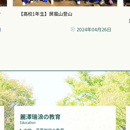
で
【高校1年生】屏風山登山
日
2024年
04月26日
麗澤瑞浪の教育
Education
中学・高等学校の教育