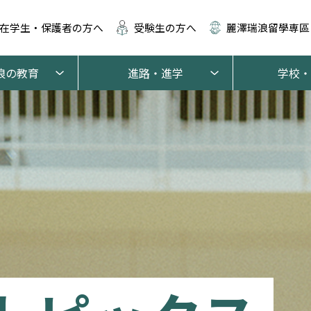
在学生・保護者の方へ
受験生の方へ
麗澤瑞浪留學専區
浪の教育
進路・進学
学校・