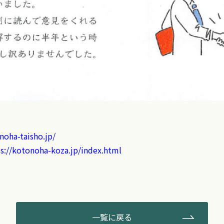
noha-taisho.jp/
s://
kotonoha-koza.jp/index.html
一覧に戻る