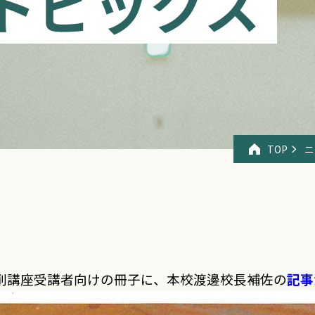
トピックス
TOP
ニ
削
講座受講者向けの冊子に、本校渡邊校長補佐の
記事