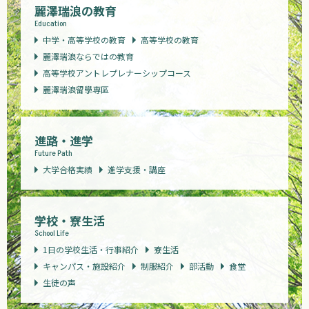
麗澤瑞浪の教育
Education
中学・高等学校の教育
高等学校の教育
麗澤瑞浪ならではの教育
高等学校アントレプレナーシップコース
麗澤瑞浪留學専區
進路・進学
Future Path
大学合格実績
進学支援・講座
学校・寮生活
School Life
1日の学校生活・行事紹介
寮生活
キャンパス・施設紹介
制服紹介
部活動
食堂
生徒の声