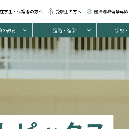
在学生・保護者の方へ
受験生の方へ
麗澤瑞浪留學専區
浪の教育
進路・進学
学校・