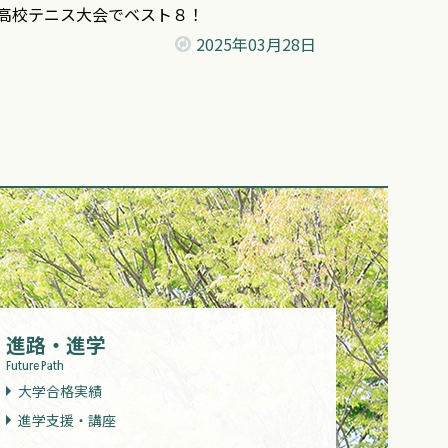
高校テニス大会でベスト８！
2025年
03月28日
進路・進学
Future Path
大学合格実績
進学支援・講座