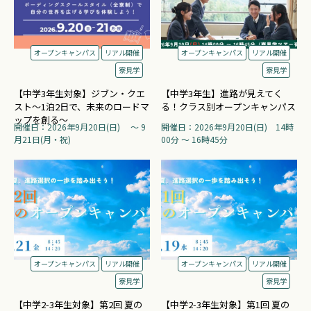
オープンキャンパス
リアル開催
オープンキャンパス
リアル開催
寮見学
寮見学
【中学3年生対象】ジブン・クエ
【中学3年生】進路が見えてく
スト～1泊2日で、未来のロードマ
る！クラス別オープンキャンパス
ップを創る～
開催日：2026年9月20日(日) 〜 9
開催日：2026年9月20日(日) 14時
月21日(月・祝)
00分 〜 16時45分
オープンキャンパス
リアル開催
オープンキャンパス
リアル開催
寮見学
寮見学
【中学2-3年生対象】第2回 夏の
【中学2-3年生対象】第1回 夏の