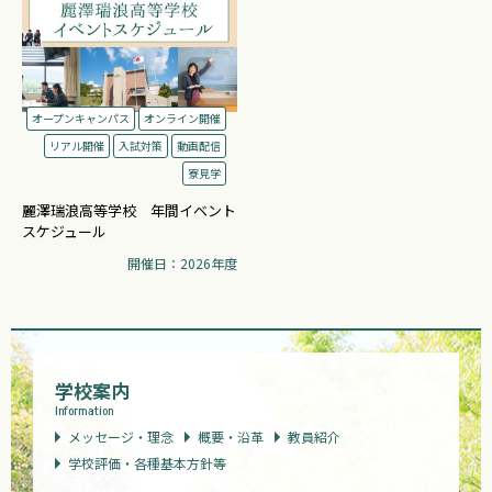
オープンキャンパス
オンライン開催
リアル開催
入試対策
動画配信
寮見学
麗澤瑞浪高等学校 年間イベント
スケジュール
開催日：2026年度
学校案内
Information
メッセージ・理念
概要・沿革
教員紹介
学校評価・各種基本方針等