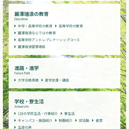
麗澤瑞浪の教育
Education
中学・高等学校の教育
高等学校の教育
麗澤瑞浪ならではの教育
高等学校アントレプレナーシップコース
麗澤瑞浪留學専區
進路・進学
Future Path
大学合格実績
進学支援・講座
学校・寮生活
School Life
1日の学校生活・行事紹介
寮生活
キャンパス・施設紹介
制服紹介
部活動
食堂
生徒の声