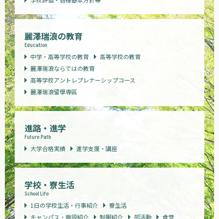
麗澤瑞浪の教育
Education
中学・高等学校の教育
高等学校の教育
麗澤瑞浪ならではの教育
高等学校アントレプレナーシップコース
麗澤瑞浪留學専區
進路・進学
Future Path
大学合格実績
進学支援・講座
学校・寮生活
School Life
1日の学校生活・行事紹介
寮生活
キャンパス・施設紹介
制服紹介
部活動
食堂