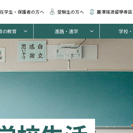
在学生・保護者の方へ
受験生の方へ
麗澤瑞浪留學専區
浪の教育
進路・進学
学校・