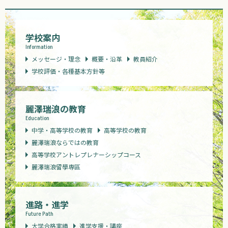
学校案内
Information
メッセージ・理念
概要・沿革
教員紹介
学校評価・各種基本方針等
麗澤瑞浪の教育
Education
中学・高等学校の教育
高等学校の教育
麗澤瑞浪ならではの教育
高等学校アントレプレナーシップコース
麗澤瑞浪留學専區
進路・進学
Future Path
大学合格実績
進学支援・講座