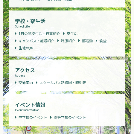
学校・寮生活
School Life
1日の学校生活・行事紹介
寮生活
キャンパス・施設紹介
制服紹介
部活動
食堂
生徒の声
アクセス
Access
交通案内
スクールバス路線図・時刻表
イベント情報
Event Information
中学校のイベント
高等学校のイベント