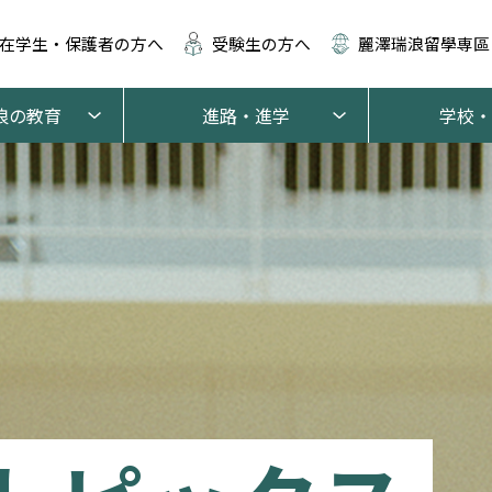
在学生・保護者の方へ
受験生の方へ
麗澤瑞浪留學専區
浪の教育
進路・進学
学校・