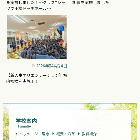
を実施しました！～クラスTシャ
訓練を実施しました
ツで王様ドッヂボール～
04月24日
2026年
【新入生オリエンテーション】校
内探検を実施！！
学校案内
Information
メッセージ・理念
概要・沿革
教員紹介