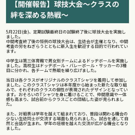
【開催報告】球技大会～クラスの
絆を深める熱戦～
5月22日(金)、定期試験最終日の試験終了後に球技大会を実施し
ました。
中間考査終了後の恒例の球技大会は、生徒会が主催となり、中間
考査の労をねぎらうとともに新入生を歓迎する目的で行われてい
ます。
中学生は第三体育館で男女別チームによるドッヂボールを実施し
ました。高校生はドッヂボール・バレーボール・サッカーの3種
目に分かれ、各チームで熱戦を繰り広げました。
当日は各クラスがオリジナルの
クラスTシャツ
を着用して参加し
ました。このクラスTシャツは本年度から始まった新たな取り組
みで、それぞれのクラスの個性が表現されたデザインとなってい
ます。おそろいのTシャツを身に着けることで、仲間意識や一体
感も高まり、試合前からクラスごとの団結した姿が見られまし
た。
また、対戦表は学年を越えて組まれており、普段は関わる機会の
少ない生徒同士が交流する場面も見られました。試合を通して自
然と会話が生まれ、学年の垣根を越えた交流が広がる機会となり
ました。