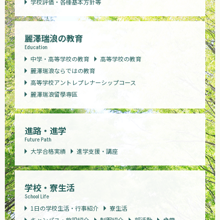
学校評価・各種基本方針等
麗澤瑞浪の教育
Education
中学・高等学校の教育
高等学校の教育
麗澤瑞浪ならではの教育
高等学校アントレプレナーシップコース
麗澤瑞浪留學専區
進路・進学
Future Path
大学合格実績
進学支援・講座
学校・寮生活
School Life
1日の学校生活・行事紹介
寮生活
キャンパス・施設紹介
制服紹介
部活動
食堂