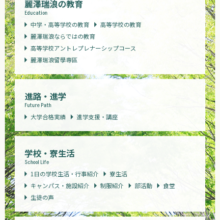
麗澤瑞浪の教育
Education
中学・高等学校の教育
高等学校の教育
麗澤瑞浪ならではの教育
高等学校アントレプレナーシップコース
麗澤瑞浪留學専區
進路・進学
Future Path
大学合格実績
進学支援・講座
学校・寮生活
School Life
1日の学校生活・行事紹介
寮生活
キャンパス・施設紹介
制服紹介
部活動
食堂
生徒の声