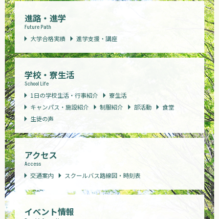
進路・進学
Future Path
大学合格実績
進学支援・講座
学校・寮生活
School Life
1日の学校生活・行事紹介
寮生活
キャンパス・施設紹介
制服紹介
部活動
食堂
生徒の声
アクセス
Access
交通案内
スクールバス路線図・時刻表
イベント情報