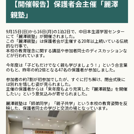
【開催報告】保護者会主催「麗澤
親塾」
9月15日(日)から16日(月)の1泊2日で、中日本生涯学習センター
にて「麗澤親塾」が開催されました。
この「麗澤親塾」は保護者会が主催する20年以上続いている伝統
的な行事で、
本校の教育理念に関する講話や参加者同士のディスカッションな
どが行われています。
今年度は「子どもだけでなく親も学びましょう！」という合言葉
のもと、昨年の約2倍となる47名の保護者が参加しました。
参加者の約7割が初参加でしたが、すぐに打ち解け、閉会式後に
は別れを惜しむ姿が見られました。
主催の保護者からは「来年度もより充実した『麗澤親塾』を開催
したい」という意気込みが寄せられました。
麗澤親塾は「師弟同学」「親子共学」という本校の教育姿勢を反
映した、保護者同士の学びと交流の場となっています。