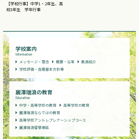
【学校行事】中学1・2年生、高
校3年生 学年行事
学校案内
Information
メッセージ・理念
概要・沿革
教員紹介
学校評価・各種基本方針等
麗澤瑞浪の教育
Education
中学・高等学校の教育
高等学校の教育
麗澤瑞浪ならではの教育
高等学校アントレプレナーシップコース
麗澤瑞浪留學専區