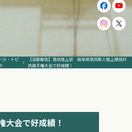
ース・トピ
【活動報告】高校陸上部 岐阜県高校新人陸上競技対
ス
抗選手権大会で好成績！
権大会で好成績！