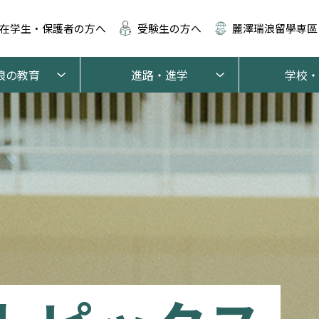
在学生・保護者の方へ
受験生の方へ
麗澤瑞浪留學専區
浪の教育
進路・進学
学校・