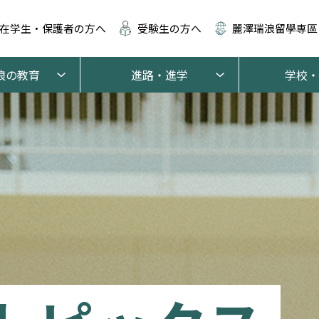
在学生・保護者の方へ
受験生の方へ
麗澤瑞浪留學専區
浪の教育
進路・進学
学校・