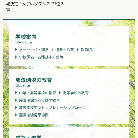
場決定！女子はダブルスで3位入
賞！
学校案内
Information
メッセージ・理念
概要・沿革
教員紹介
学校評価・各種基本方針等
麗澤瑞浪の教育
Education
中学・高等学校の教育
高等学校の教育
麗澤瑞浪ならではの教育
高等学校アントレプレナーシップコース
麗澤瑞浪留學専區
進路・進学