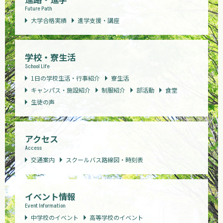
Future Path
大学合格実績
進学支援・講座
学校・寮生活
School Life
1日の学校生活・行事紹介
寮生活
キャンパス・施設紹介
制服紹介
部活動
食堂
生徒の声
アクセス
Access
交通案内
スクールバス路線図・時刻表
イベント情報
Event Information
中学校のイベント
高等学校のイベント