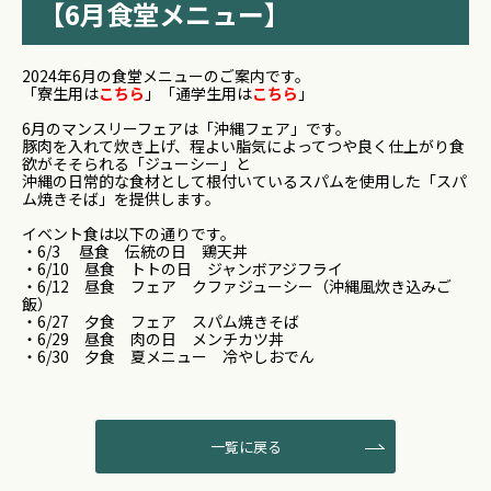
【6月食堂メニュー】
2024年6月の食堂メニューのご案内です。
「寮生用は
こちら
」「通学生用は
こちら
」
6月のマンスリーフェアは「沖縄フェア」です。
豚肉を入れて炊き上げ、程よい脂気によってつや良く仕上がり食
欲がそそられる「ジューシー」と
沖縄の日常的な食材として根付いているスパムを使用した「スパ
ム焼きそば」を提供します。
イベント食は以下の通りです。
・6/3 昼食 伝統の日 鶏天丼
・6/10 昼食 トトの日 ジャンボアジフライ
・6/12 昼食 フェア クファジューシー（沖縄風炊き込みご
飯）
・6/27 夕食 フェア スパム焼きそば
・6/29 昼食 肉の日 メンチカツ丼
・6/30 夕食 夏メニュー 冷やしおでん
一覧に戻る