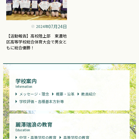
07月24日
2024年
【活動報告】高校陸上部 東濃地
区高等学校総合体育大会で男女と
もに総合優勝！
学校案内
Information
メッセージ・理念
概要・沿革
教員紹介
学校評価・各種基本方針等
麗澤瑞浪の教育
Education
中学・高等学校の教育
高等学校の教育