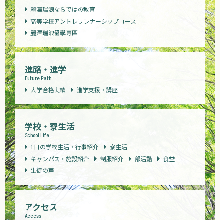
麗澤瑞浪ならではの教育
高等学校アントレプレナーシップコース
麗澤瑞浪留學専區
進路・進学
Future Path
大学合格実績
進学支援・講座
学校・寮生活
School Life
1日の学校生活・行事紹介
寮生活
キャンパス・施設紹介
制服紹介
部活動
食堂
生徒の声
アクセス
Access