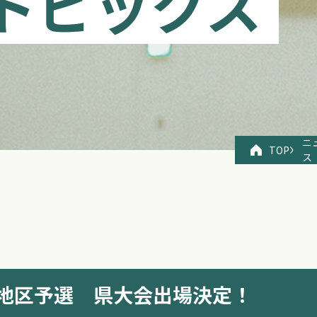
トピックス
ニ
TOP
ス
地区予選 県大会出場決定！