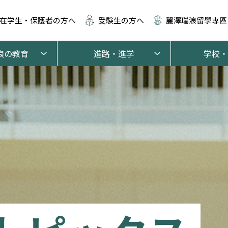
在学生・保護者の方へ
受験生の方へ
麗澤瑞浪留學専區
浪の教育
進路・進学
学校・