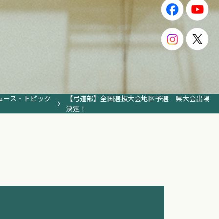
ュース・トピック
【弓道部】全国選抜大会地区予選 県大会出場
決定！