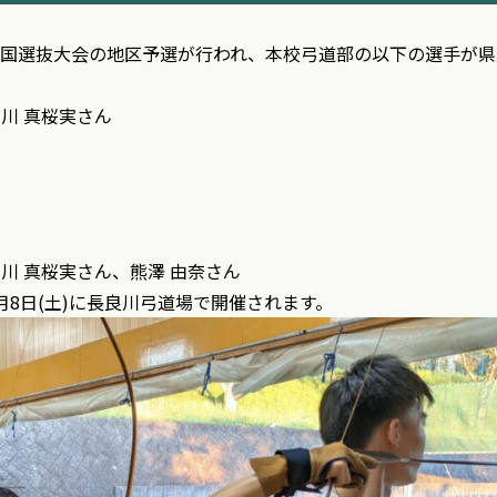
て全国選抜大会の地区予選が行われ、本校弓道部の以下の選手が
川 真桜実さん
川 真桜実さん、熊澤 由奈さん
1月8日(土)に長良川弓道場で開催されます。