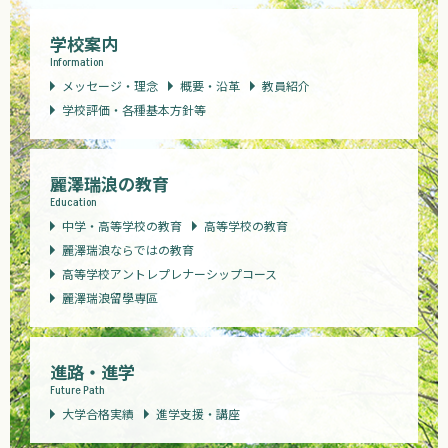
学校案内
Information
メッセージ・理念
概要・沿革
教員紹介
学校評価・各種基本方針等
麗澤瑞浪の教育
Education
中学・高等学校の教育
高等学校の教育
麗澤瑞浪ならではの教育
高等学校アントレプレナーシップコース
麗澤瑞浪留學専區
進路・進学
Future Path
大学合格実績
進学支援・講座