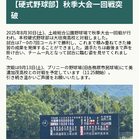
【硬式野球部】秋季大会一回戦突
破
2025年8月30日(土)、土岐総合公園野球場で秋季大会一回戦が行
われ、本校硬式野球部は大垣南高校と対戦しました。
試合は7－0の7回コールドで勝利し、これまで積み重ねてきた練
習の成果を発揮することができました。選手たちは最後まで声を
掛け合い、チーム一丸となって試合に臨む姿を見せてくれまし
た。
次戦は9月13日(土)、プリニーの野球場(旧各務原市民球場)にて美
濃加茂高校との対戦を予定しています（11:25開始）。
引き続き温かいご声援をお願いいたします。