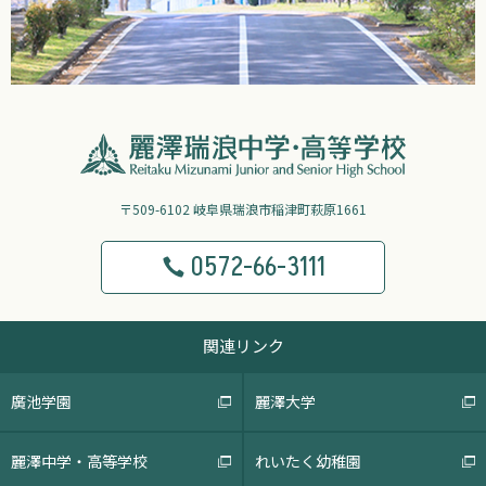
〒509-6102 岐阜県瑞浪市稲津町萩原1661
0572-66-3111
関連リンク
廣池学園
麗澤大学
麗澤中学・高等学校
れいたく幼稚園