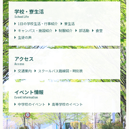
学校・寮生活
School Life
1日の学校生活・行事紹介
寮生活
キャンパス・施設紹介
制服紹介
部活動
食堂
生徒の声
アクセス
Access
交通案内
スクールバス路線図・時刻表
イベント情報
Event Information
中学校のイベント
高等学校のイベント