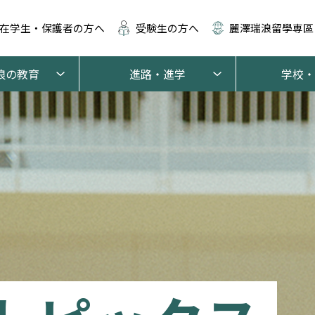
在学生・保護者の方へ
受験生の方へ
麗澤瑞浪留學専區
浪の教育
進路・進学
学校・