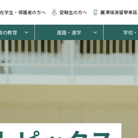
在学生・保護者の方へ
受験生の方へ
麗澤瑞浪留學専區
浪の教育
進路・進学
学校・