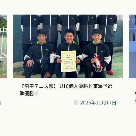
ュ
【男子テニス部】 U16個人優勝と東海予選
準優勝!!
日
2025年
11月17日