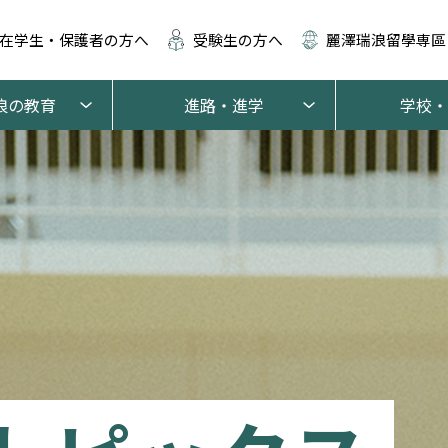
在学生・保護者の方へ
受験生の方へ
麗澤瑞浪留學専區
浪の教育
進路・進学
学校・