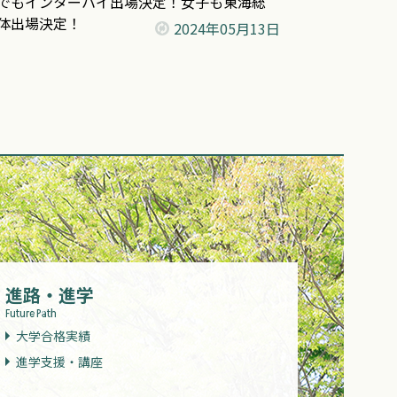
でもインターハイ出場決定！女子も東海総
体出場決定！
2024年
05月13日
進路・進学
Future Path
大学合格実績
進学支援・講座