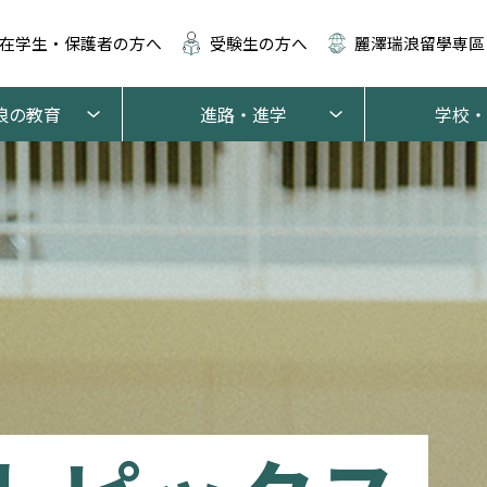
在学生・保護者の方へ
受験生の方へ
麗澤瑞浪留學専區
浪の教育
進路・進学
学校・