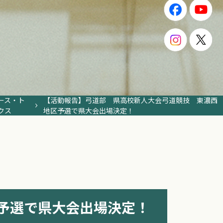
ース・ト
【活動報告】弓道部 県高校新人大会弓道競技 東濃西
クス
地区予選で県大会出場決定！
予選で県大会出場決定！