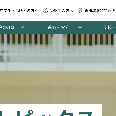
在学生・保護者の方へ
受験生の方へ
麗澤瑞浪留學専區
浪の教育
進路・進学
学校・