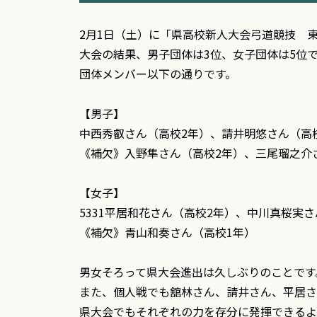
2月1日（土）に「県高校新人大会弓道競技 
大会の結果、男子団体は3位、女子団体は5位
団体メンバー以下の通りです。
【男子】
中西秀叡さん（高校2年）、請井明悠さん（高
《補欠》入野隼さん（高校2年）、三尾瑠之介
【女子】
5331平居和花さん（高校2年）、中川真桜実
《補欠》青山和奏さん（高校1年）
男女そろって県大会進出は久しぶりのことです
また、個人戦でも舘林さん、請井さん、平居さ
県大会でもそれぞれの力を存分に発揮できるよ