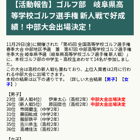
【活動報告】ゴルフ部 岐阜県高
等学校ゴルフ選手権 新人戦で好成
績！中部大会出場決定！
11月29日(金)に開催された「第45回 全国高等学校ゴルフ選手権
春季大会 中部地区予選 兼 第47回 中部高等学校ゴルフ選手権
冬季大会 岐阜県予選（岐阜県高等学校ゴルフ選手権 新人戦）」
に、本校ゴルフ部の中学生・高校生あわせて14名が参加しまし
た。
この大会は高校の新人戦も兼ねており、上位入賞者は2月に行わ
れる中部大会に出場できます。
本校の結果は以下の通りです。（詳しい大会結果【
男子
】【
女
子
】）
【男子】
23位（新人戦4位） 伊東太心（高校2年）
中部大会出場決定
26位（新人戦5位） 原田奨也（高校2年）
中部大会出場決定
30位 市岡蘭生（中学2年）
31位 藤田紘成（中学2年）
32位 服部鉄平（中学2年）
35位 吉川恭生（高校2年）
36位 高橋佳汰（高校2年）
【女子】