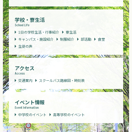
学校・寮生活
School Life
1日の学校生活・行事紹介
寮生活
キャンパス・施設紹介
制服紹介
部活動
食堂
生徒の声
アクセス
Access
交通案内
スクールバス路線図・時刻表
イベント情報
Event Information
中学校のイベント
高等学校のイベント