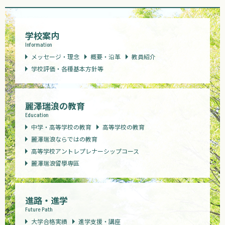
学校案内
Information
メッセージ・理念
概要・沿革
教員紹介
学校評価・各種基本方針等
麗澤瑞浪の教育
Education
中学・高等学校の教育
高等学校の教育
麗澤瑞浪ならではの教育
高等学校アントレプレナーシップコース
麗澤瑞浪留學専區
進路・進学
Future Path
大学合格実績
進学支援・講座