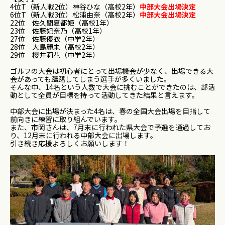
4位T（新人戦2位）神谷ひな（高校2年）
中部大会出場決定
6位T（新人戦3位）松浦由奈（高校2年）
中部大会出場決定
22位 佐久間夏都姫（高校1年）
23位 佐藤妃奈乃（高校1年）
27位 佐藤優衣（中学2年）
28位 大島麗未（高校2年）
29位 櫻井莉花（中学2年）
ゴルフの大会は初心者にとって出場機会が少なく、出場できる大
会があっても躊躇してしまう選手が多くいました。
そんな中、14名という人数で大会に挑むことができたのは、部活
動として全員が目標を持って活動してきた結果と言えます。
中部大会に出場が決まった4名は、春の全国大会出場を目指して
前向きに練習に取り組んでいます。
また、市岡さんは、7月末に行われた県大会で予選を通過してお
り、12月末に行われる中部大会に出場します。
引き続き応援よろしくお願いします！