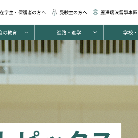
在学生・保護者の方へ
受験生の方へ
麗澤瑞浪留學専區
浪の教育
進路・進学
学校・