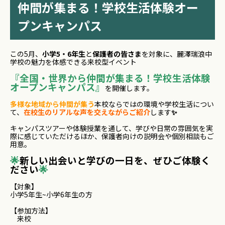
仲間が集まる！学校生活体験オー
プンキャンパス
この5月、
小学5・6年生
と
保護者の皆さま
を対象に、麗澤瑞浪中
学校の魅力を体感できる来校型イベント
『全国・世界から仲間が集まる！学校生活体験
オープンキャンパス』
を開催します。
多様な地域から仲間が集う
本校ならではの環境や学校生活につい
て、
在校生のリアルな声を交えながらご紹介
します
✨
キャンパスツアーや体験授業を通して、学びや日常の雰囲気を実
際に感じていただけるほか、保護者向けの説明会や個別相談もご
用意。
🌟
新しい出会いと学びの一日を、ぜひご体験く
ださい
🌟
【対象】
小学5年生~小学6年生の方
【参加方法】
来校