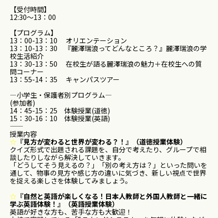
【受付時間】
12:30～13：00
【プログラム】
13：00-13：10 オリエンテーション
13：10-13：30 『麗澤瑞浪ってどんなところ？』麗澤瑞浪の学
校生活紹介
13：30-13：50 在校生が語る麗澤瑞浪の魅力＋在校生への質
問コーナー
13：55-14：35 キャンパスツアー
—小学生・保護者別プログラム—
(参加者)
14：45-15：25 体験授業(道徳)
15：30-16：10 体験授業(英語)
――――――――――――――――――――
授業内容
☆
『見方が変わると世界が変わる？！』（道徳授業体験）
クイズ形式で出題される課題を、自分で考えたり、グループで相
談したりしながら解決していきます。
「どうしてそう見えるの？」「別の考え方は？」といった問いを
通して、物事の見方や感じ方の違いに気づき、新しい視点で世界
を捉える楽しさを体験してみましょう。
☆
『自然と英語が楽しくなる！日本人教師と外国人教師と一緒に
学ぶ英語体験！』（英語授業体験）
英語が好きな方も、苦手な方も大歓迎！