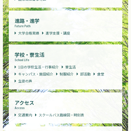
進路・進学
Future Path
大学合格実績
進学支援・講座
学校・寮生活
School Life
1日の学校生活・行事紹介
寮生活
キャンパス・施設紹介
制服紹介
部活動
食堂
生徒の声
アクセス
Access
交通案内
スクールバス路線図・時刻表