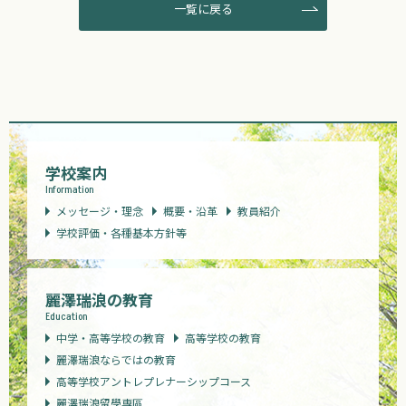
一覧に戻る
学校案内
Information
メッセージ・理念
概要・沿革
教員紹介
学校評価・各種基本方針等
麗澤瑞浪の教育
Education
中学・高等学校の教育
高等学校の教育
麗澤瑞浪ならではの教育
高等学校アントレプレナーシップコース
麗澤瑞浪留學専區