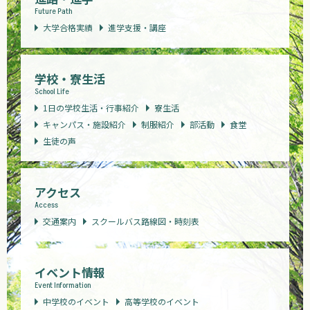
Future Path
大学合格実績
進学支援・講座
学校・寮生活
School Life
1日の学校生活・行事紹介
寮生活
キャンパス・施設紹介
制服紹介
部活動
食堂
生徒の声
アクセス
Access
交通案内
スクールバス路線図・時刻表
イベント情報
Event Information
中学校のイベント
高等学校のイベント