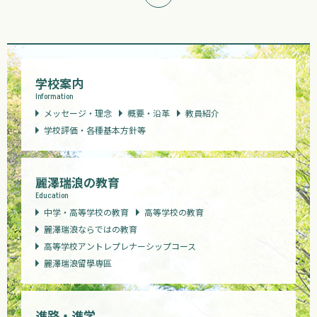
学校案内
Information
メッセージ・理念
概要・沿革
教員紹介
学校評価・各種基本方針等
麗澤瑞浪の教育
Education
中学・高等学校の教育
高等学校の教育
麗澤瑞浪ならではの教育
高等学校アントレプレナーシップコース
麗澤瑞浪留學専區
進路・進学