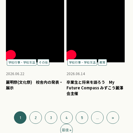
学校行事・学校生活
その他
学校行事・学校生活
教育
2026.06.22
2026.06.14
麗明祭(文化祭) 校舎内の発表・
卒業生と将来を語ろう My
展示
Future Compass みずこう麗澤
会主催
1
2
3
4
5
...
»
最後 »